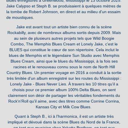
Blues enregistrés à Greenwood, Mississippi le 13 octobre 2025.
Jake Calypso et Steph B. se produisaient à quelques mètres de
la tombe de Robert Johnson, en direct et au milieu d'un essaim
de moustiques.
Jake est avant tout un artiste bien connu de la scène
Rockabilly, avec de nombreux albums sortis depuis 2009. Mais
au sein de plusieurs autres projets tels que Wild Boogie
Combo, The Memphis Blues Cream et Lonely Jake, c'est le
BLUES qui constitue le cœur de son répertoire. Cela inclut le
blues de Memphis et le légendaire Sun Studio avec Memphis
Blues Cream, ainsi que le blues du Mississippi, à la fois ses
racines et le renouveau connu sous le nom de North Hill
Country Blues. Un premier voyage en 2016 a conduit à la sortie
très limitée d'un album enregistré sur les routes du Mississippi :
Lonely Jake - Blues Never Lies. À travers les 10 titres qu'il a
choisis pour ce premier album 100% Delta Blues, on sent
clairement son désir de partager les véritables fondements du
Rock'n'Roll qu'il aime, avec des titres comme Corrine Corrina,
Kansas City et Milk Cow Blues.
Quant à Steph B., ici à l'harmonica, il est un artiste très
impliqué et dévoué dans la scène Blues du Nord de la France,
en tant que musicien chez Yokatta Brothers, en tant que