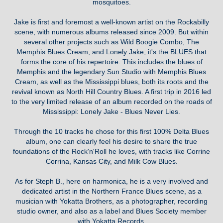
mosquitoes.
Jake is first and foremost a well-known artist on the Rockabilly
scene, with numerous albums released since 2009. But within
several other projects such as Wild Boogie Combo, The
Memphis Blues Cream, and Lonely Jake, it's the BLUES that
forms the core of his repertoire. This includes the blues of
Memphis and the legendary Sun Studio with Memphis Blues
Cream, as well as the Mississippi blues, both its roots and the
revival known as North Hill Country Blues. A first trip in 2016 led
to the very limited release of an album recorded on the roads of
Mississippi: Lonely Jake - Blues Never Lies.
Through the 10 tracks he chose for this first 100% Delta Blues
album, one can clearly feel his desire to share the true
foundations of the Rock'n'Roll he loves, with tracks like Corrine
Corrina, Kansas City, and Milk Cow Blues.
As for Steph B., here on harmonica, he is a very involved and
dedicated artist in the Northern France Blues scene, as a
musician with Yokatta Brothers, as a photographer, recording
studio owner, and also as a label and Blues Society member
with Yokatta Records.