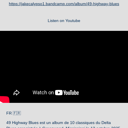
https://jakecalypso1.bandcamp.com/album/49-highway-blues
Listen on Youtube
FR 🇫🇷
49 Highway Blues est un album de 10 classiques du Delta